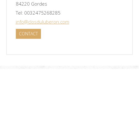
84220 Gordes
Tel: 0032475268285
info@closduluberon.com
CONTACT
Contacteer ons
Clos du Luberon
580 Route de la Badelle
84220 Gordes
Tel: 0032475268285
info@closduluberon.com
BTW FR71801043415
Home
Disclaimer
Privacy policy
Contact
Sitemap
Ligging
Woning
Prijzen